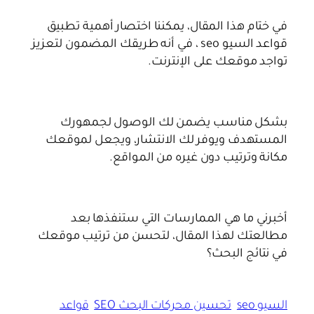
في ختام هذا المقال، يمكننا اختصار أهمية تطبيق
قواعد السيو seo ، في أنه طريقك المضمون لتعزيز
تواجد موقعك على الإنترنت.
بشكل مناسب يضمن لك الوصول لجمهورك
المستهدف ويوفر لك الانتشار، ويجعل لموقعك
مكانة وترتيب دون غيره من المواقع.
أخبرني ما هي الممارسات التي ستنفذها بعد
مطالعتك لهذا المقال، لتحسن من ترتيب موقعك
في نتائج البحث؟
السيو seo
تحسين محركات البحث SEO
قواعد