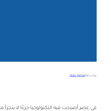
بواسطة
reda gamal
في عصر أصبحت فيه التكنولوجيا جزءًا لا يتجزأ من