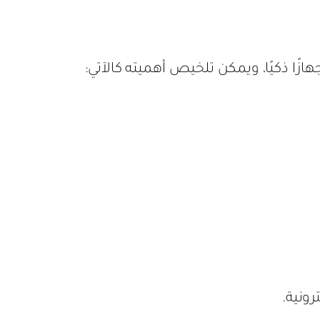
ا ذكيًا، ويمكن تلخيص أهميته كالآتي:
رونية.