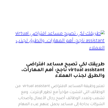
طريقك لكي تصبح مساعد افتراضي
virtual assistant ناجح: أهم المهارات،
والطرق لجذب العملاء
تعتبر وظيفة المساعد الافتراضي virtual assistant من
الوظائف التي انتشرت مؤخراً مع تطور الإنترنت. ومع
تشعب وتعدد الوظائف أصبح رجال الأعمال وأصحاب
الشركات بحاجة إلى مساعد يحمل عنهم عبء المهام