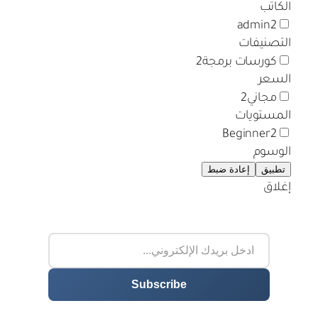
الكاتب
admin
2
التصنيفات
كورسات برمجة
2
السعر
مجاني
2
المستويات
Beginner
2
الوسوم
تطبيق
إعادة ضبط
إغلاق