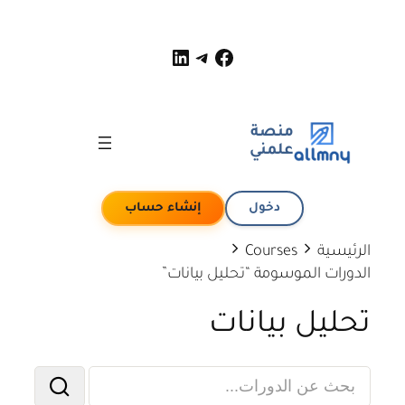
لينكد إن
فيسبوك
تيليجرام
منصة
علمني
دخول
إنشاء حساب
الرئيسية
Courses
الدورات الموسومة “تحليل بيانات”
تحليل بيانات