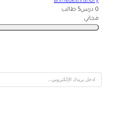
ahmedeshnshory
0 درس
5 طالب
مجاني