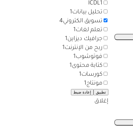
ICDL
1
تحليل بيانات
1
تسويق الكتروني
4
تعلم لغات
1
جرافيك ديزاين
1
ربح من الإنترنت
1
فوتوشوب
1
كتابة محتوى
1
كورسات
1
مونتاج
1
تطبيق
إعادة ضبط
إغلاق