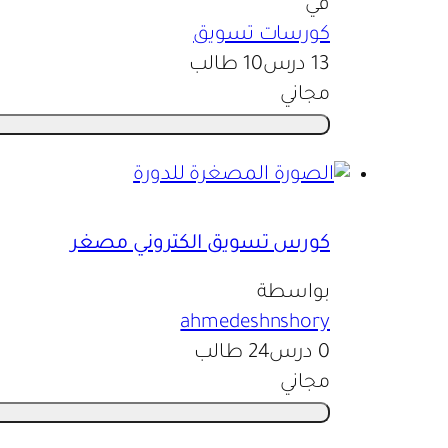
في
كورسات تسويق
13 درس
10 طالب
مجاني
كورس تسويق الكتروني مصغر
بواسطة
ahmedeshnshory
0 درس
24 طالب
مجاني