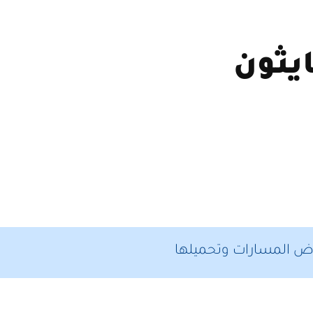
يثون
 المسارات وتحميلها