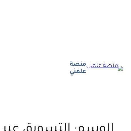
تخطى
إلى
المحتوى
منصة
علمني
الوسم:
التسويق عبر ال