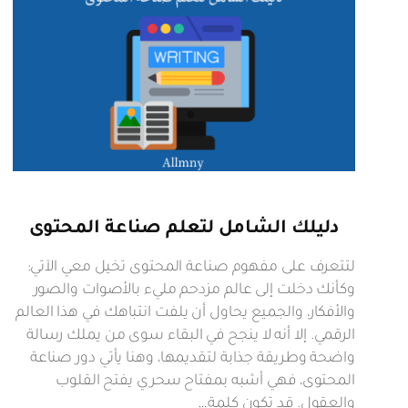
دليلك الشامل لتعلم صناعة المحتوى
لتتعرف على مفهوم صناعة المحتوى تخيل معي الآتي:
وكأنك دخلت إلى عالم مزدحم مليء بالأصوات والصور
والأفكار، والجميع يحاول أن يلفت انتباهك في هذا العالم
الرقمي. إلا أنه لا ينجح في البقاء سوى من يملك رسالة
واضحة وطريقة جذابة لتقديمها، وهنا يأتي دور صناعة
المحتوى، فهي أشبه بمفتاح سحري يفتح القلوب
والعقول. قد تكون كلمة…