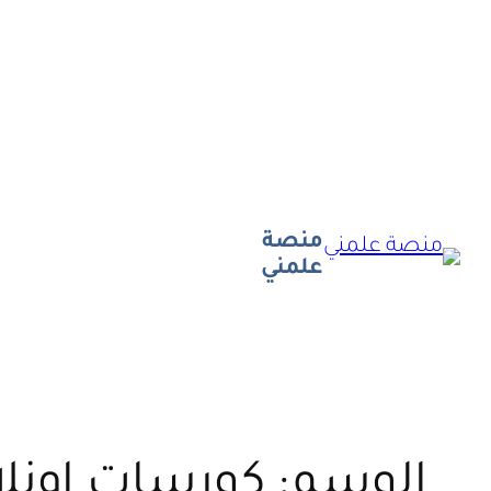
تخطى
إلى
المحتوى
منصة
علمني
الوسم:
كورسات اونلا