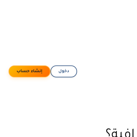
دخول
إنشاء حساب
افية؟