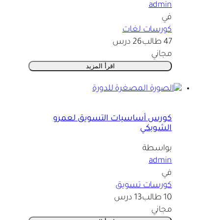
admin
في
كورسات لغات
47 طالب
26 درس
مجاني
اقرأ المزيد
كورس أساسيات التسويق لعمرو
الشوبكي
بواسطة
admin
في
كورسات تسويق
10 طالب
13 درس
مجاني