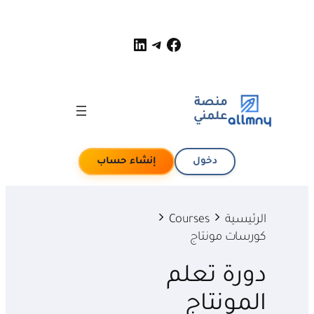
لينكد إن
فيسبوك
تيليجرام
منصة
علمني
دخول
إنشاء حساب
الرئيسية
Courses
كورسات مونتاج
دورة تعلم
المونتاج