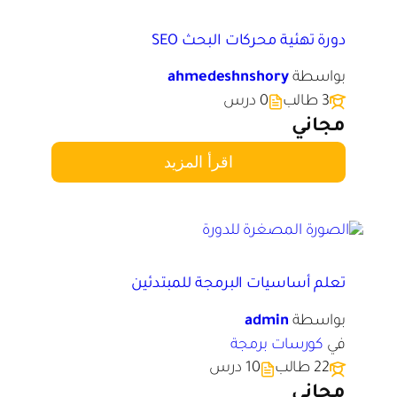
دورة تهئية محركات البحث SEO
بواسطة
ahmedeshnshory
3 طالب
0 درس
مجاني
اقرأ المزيد
تعلم أساسيات البرمجة للمبتدئين
بواسطة
admin
في
كورسات برمجة
22 طالب
10 درس
مجاني